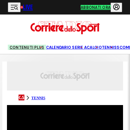
LIVE
Vai al contenuto principale
ABBONATI ORA
CONTENUTI PLUS
CALENDARIO SERIE A
CALCIO
TENNIS
SCOM
TENNIS