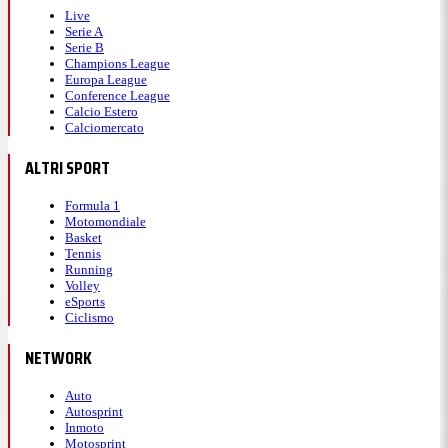
Live
Serie A
Serie B
Champions League
Europa League
Conference League
Calcio Estero
Calciomercato
ALTRI SPORT
Formula 1
Motomondiale
Basket
Tennis
Running
Volley
eSports
Ciclismo
NETWORK
Auto
Autosprint
Inmoto
Motosprint