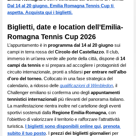
Dal 14 al 20 giugno, Emilia Romagna Tennis Cup ti 
aspetta.
Acquista qui i biglietti.
Biglietti, date e location dell’Emilia-
Romagna Tennis Cup 2026
L’appuntamento è in 
programma dal 14 al 20 giugno
 sui 
campi in terra rossa del 
Circolo del Castellazzo
. Il club, 
immerso in un’area verde alle porte della città, dispone di
 14 
campi da tennis 
e si prepara ad accogliere i protagonisti del 
circuito internazionale, pronti a sfidarsi
 per entrare nell’albo 
d’oro del torneo. 
Collocato in una fase strategica del 
calendario, a ridosso delle
qualificazioni di 
Wimbledon
, il 
Challenger emiliano si conferma uno degli
 appuntamenti 
tennistici internazionali
 più rilevanti del panorama italiano. 
La manifestazione rientra inoltre nel cartellone degli eventi 
sportivi sostenuti dalla 
Regione Emilia-Romagna
, con 
l’obiettivo di valorizzare il territorio e rafforzare l’attrattività 
turistica. 
I biglietti sono disponibili online qui
, 
prenota 
subito il tuo posto
. I 
prezzi dei biglietti giornalier
i per 