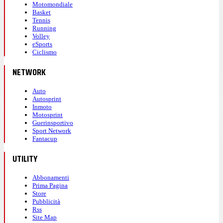
Motomondiale
Basket
Tennis
Running
Volley
eSports
Ciclismo
NETWORK
Auto
Autosprint
Inmoto
Motosprint
Guerinsportivo
Sport Network
Fantacup
UTILITY
Abbonamenti
Prima Pagina
Store
Pubblicità
Rss
Site Map