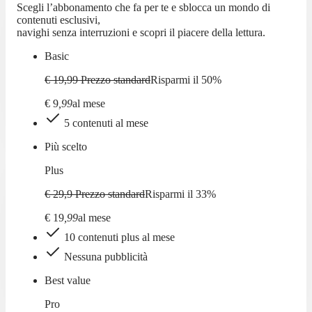
Scegli l’abbonamento che fa per te e sblocca un mondo di
contenuti esclusivi,
navighi senza interruzioni e scopri il piacere della lettura.
Basic
€ 19,99
Prezzo standard
Risparmi il
50
%
€
9
,
99
al mese
5 contenuti al mese
Più scelto
Plus
€ 29,9
Prezzo standard
Risparmi il
33
%
€
19
,
99
al mese
10 contenuti plus al mese
Nessuna pubblicità
Best value
Pro