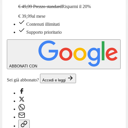
€ 49,99
Prezzo standard
Risparmi il
20
%
€
39
,
99
al mese
Contenuti illimitati
Supporto prioritario
ABBONATI CON
Sei già abbonato?
Accedi e leggi