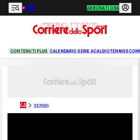
LIVE
Vai al contenuto principale
ABBONATI ORA
CONTENUTI PLUS
CALENDARIO SERIE A
CALCIO
TENNIS
SCOM
TENNIS