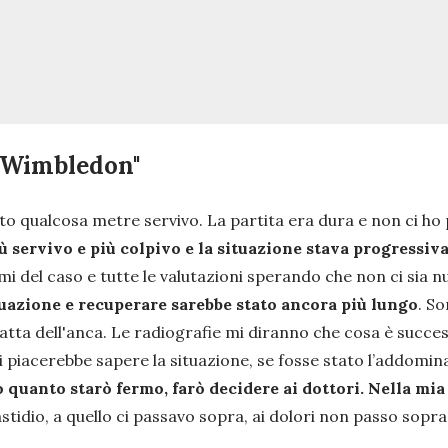
r Wimbledon"
to qualcosa metre servivo. La partita era dura e non ci ho
iù servivo e più colpivo e la situazione stava progress
i del caso e tutte le valutazioni sperando che non ci sia nul
tuazione e recuperare sarebbe stato ancora più lungo
. So
ratta dell'anca. Le radiografie mi diranno che cosa è succ
 Mi piacerebbe sapere la situazione, se fosse stato l’addom
 quanto starò fermo, farò decidere ai dottori. Nella mia 
stidio, a quello ci passavo sopra, ai dolori non passo sopra