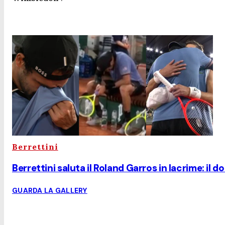
Berrettini
Berrettini saluta il Roland Garros in lacrime: il do
GUARDA LA GALLERY