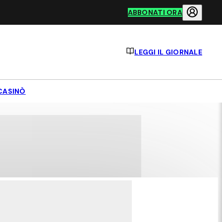
ABBONATI ORA
LEGGI IL GIORNALE
CASINÒ