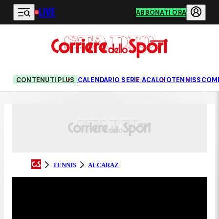
LIVE
Vai al contenuto principale
ABBONATI ORA
CONTENUTI PLUS
CALENDARIO SERIE A
CALCIO
TENNIS
SCOM
TENNIS
ALCARAZ