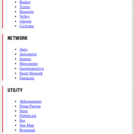
Basket
Tennis
Running
Volley
eSports
Ciclismo
NETWORK
Auto
Autosprint
Inmoto
Motosprint
Guerinsportivo
Sport Network
Fantacup
UTILITY
Abbonamenti
Prima Pagina
Store
Pubblicità
Rss
Site Map
Registrati