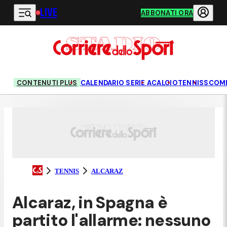
LIVE
Vai al contenuto principale
ABBONATI ORA
CONTENUTI PLUS
CALENDARIO SERIE A
CALCIO
TENNIS
SCOM
TENNIS
ALCARAZ
Alcaraz, in Spagna è
partito l'allarme: nessuno