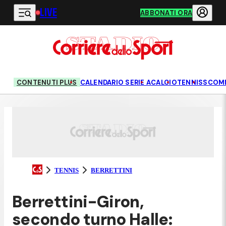
LIVE
Vai al contenuto principale
ABBONATI ORA
CONTENUTI PLUS
CALENDARIO SERIE A
CALCIO
TENNIS
SCOM
TENNIS
BERRETTINI
Berrettini-Giron,
secondo turno Halle: