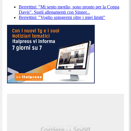
Berrettini: "Mi sento meglio, sono pronto per la Coppa
Davis". Sugli allenamenti con Sinner...
Berrettini: "Voglio spingermi oltre i miei limiti"