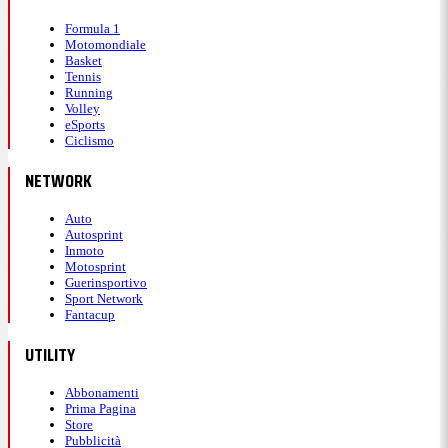
Formula 1
Motomondiale
Basket
Tennis
Running
Volley
eSports
Ciclismo
NETWORK
Auto
Autosprint
Inmoto
Motosprint
Guerinsportivo
Sport Network
Fantacup
UTILITY
Abbonamenti
Prima Pagina
Store
Pubblicità