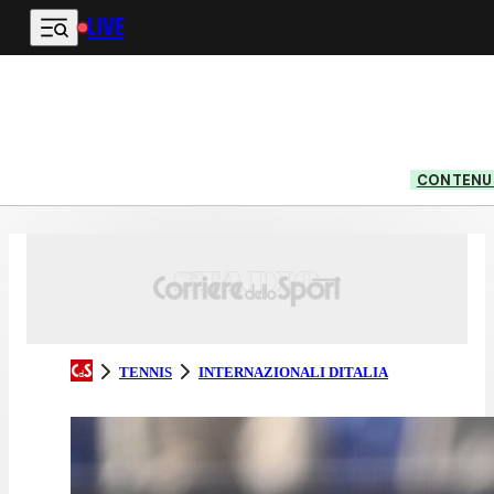
LIVE
Vai al contenuto principale
CONTENUT
TENNIS
INTERNAZIONALI DITALIA