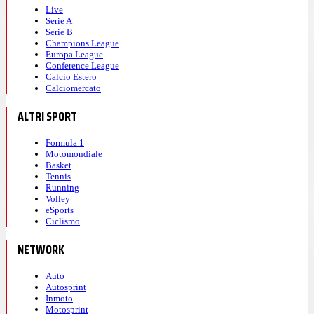
Live
Serie A
Serie B
Champions League
Europa League
Conference League
Calcio Estero
Calciomercato
ALTRI SPORT
Formula 1
Motomondiale
Basket
Tennis
Running
Volley
eSports
Ciclismo
NETWORK
Auto
Autosprint
Inmoto
Motosprint