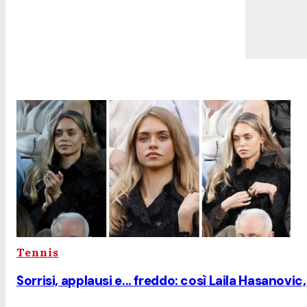
Tennis
Sorrisi, applausi e... freddo: così Laila Hasanovi