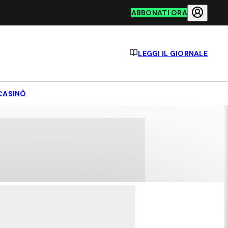
ABBONATI ORA
LEGGI IL GIORNALE
CASINÒ