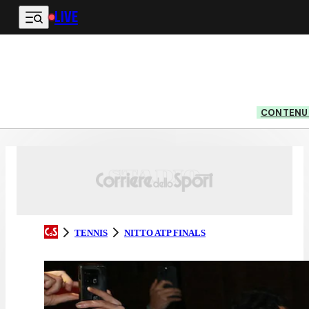
LIVE
Vai al contenuto principale
CONTENUT
TENNIS
NITTO ATP FINALS