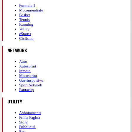
Formula 1
Motomondiale
Basket
Tennis
Running
Volley
eSports
Ciclismo
NETWORK
Auto
Autosprint
Inmoto
Motosprint
Guerinsportivo
Sport Network
Fantacup
UTILITY
Abbonamenti
Prima Pagina
Store
Pubblicità
Rss