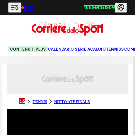
LIVE
Vai al contenuto principale
ABBONATI ORA
CONTENUTI PLUS
CALENDARIO SERIE A
CALCIO
TENNIS
SCOM
TENNIS
NITTO ATP FINALS