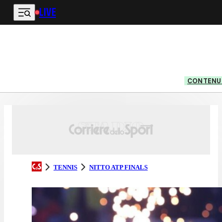
LIVE
Vai al contenuto principale
CONTENUT
TENNIS
NITTO ATP FINALS