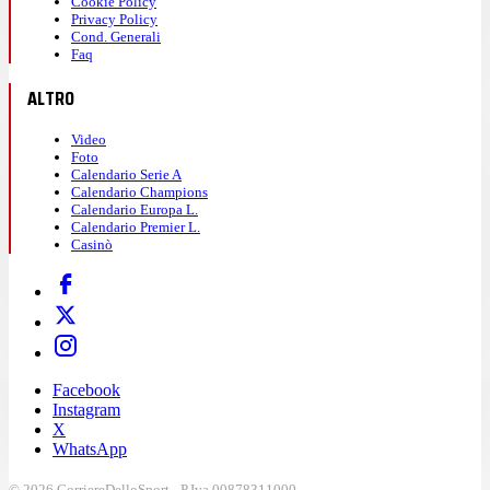
Cookie Policy
Privacy Policy
Cond. Generali
Faq
ALTRO
Video
Foto
Calendario Serie A
Calendario Champions
Calendario Europa L.
Calendario Premier L.
Casinò
Facebook
Instagram
X
WhatsApp
© 2026 CorriereDelloSport - P.Iva 00878311000