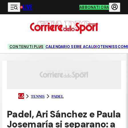
LIVE
Vai al contenuto principale
ABBONATI ORA
CONTENUTI PLUS
CALENDARIO SERIE A
CALCIO
TENNIS
SCOM
TENNIS
PADEL
Padel, Ari Sánchez e Paula
Josemaría si separano: a