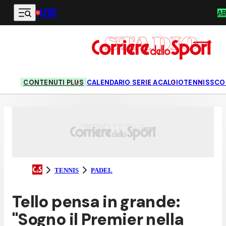
LIVE
Vai al contenuto principale
A
CONTENUTI PLUS
CALENDARIO SERIE A
CALCIO
TENNIS
SCO
TENNIS
PADEL
Tello pensa in grande:
"Sogno il Premier nella