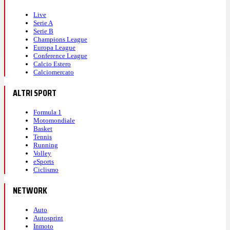
Live
Serie A
Serie B
Champions League
Europa League
Conference League
Calcio Estero
Calciomercato
ALTRI SPORT
Formula 1
Motomondiale
Basket
Tennis
Running
Volley
eSports
Ciclismo
NETWORK
Auto
Autosprint
Inmoto