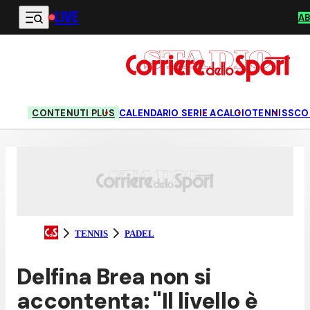
LIVE
Vai al contenuto principale
A
CONTENUTI PLUS
CALENDARIO SERIE A
CALCIO
TENNIS
SCO
TENNIS
PADEL
Delfina Brea non si
accontenta: "Il livello è