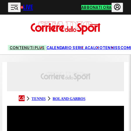
LIVE
Vai al contenuto principale
ABBONATI ORA
CONTENUTI PLUS
CALENDARIO SERIE A
CALCIO
TENNIS
SCOM
TENNIS
ROLAND GARROS