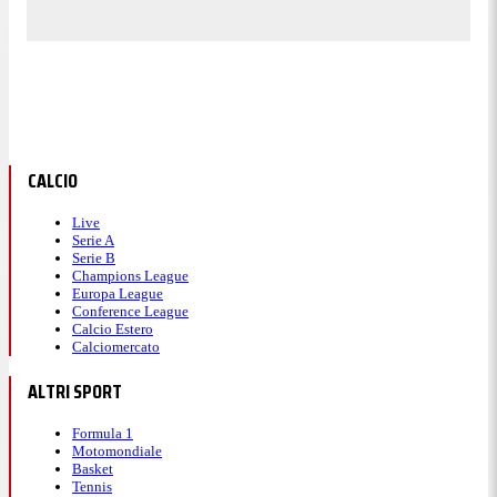
CALCIO
Live
Serie A
Serie B
Champions League
Europa League
Conference League
Calcio Estero
Calciomercato
ALTRI SPORT
Formula 1
Motomondiale
Basket
Tennis