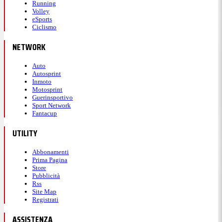
Running
Volley
eSports
Ciclismo
NETWORK
Auto
Autosprint
Inmoto
Motosprint
Guerinsportivo
Sport Network
Fantacup
UTILITY
Abbonamenti
Prima Pagina
Store
Pubblicità
Rss
Site Map
Registrati
ASSISTENZA