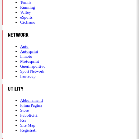
Tennis
Running
Volley
eSports
Ciclismo
NETWORK
Auto
Autosprint
Inmoto
Motosprint
Guerinsportivo
Sport Network
Fantacup
UTILITY
Abbonamenti
Prima Pagina
Store
Pubblicità
Rss
Site Map
Registrati