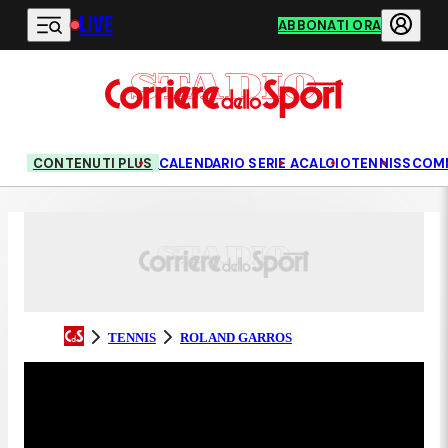
LIVE
Vai al contenuto principale
ABBONATI ORA
CONTENUTI PLUS
CALENDARIO SERIE A
CALCIO
TENNIS
SCOM
TENNIS
ROLAND GARROS