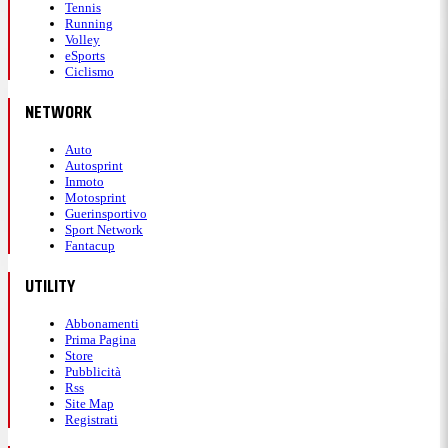
Tennis
Running
Volley
eSports
Ciclismo
NETWORK
Auto
Autosprint
Inmoto
Motosprint
Guerinsportivo
Sport Network
Fantacup
UTILITY
Abbonamenti
Prima Pagina
Store
Pubblicità
Rss
Site Map
Registrati