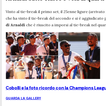
Vinto al tie-break il primo set, il 25enne ligure (arrivat
che ha vinto il tie-break del secondo e si è aggiudicato 
di Arnaldi
che è riuscito a imporsi al tie-break nel qua
Cobolli e la foto ricordo con la Champions League
GUARDA LA GALLERY