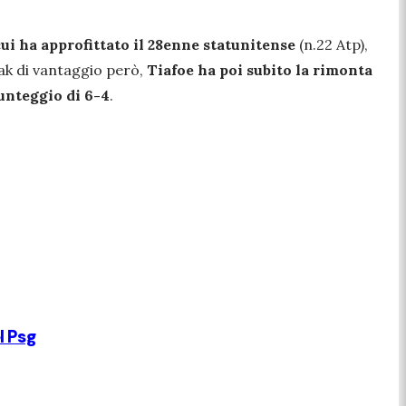
cui ha approfittato il 28enne statunitense
(n.22 Atp),
eak di vantaggio però,
Tiafoe ha poi subito la rimonta
punteggio di 6-4
.
l Psg