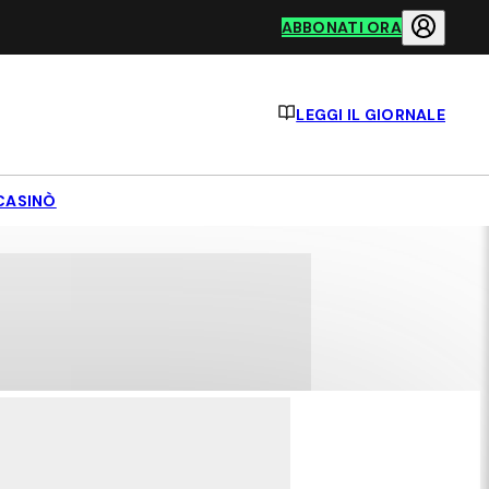
ABBONATI ORA
LEGGI IL GIORNALE
CASINÒ