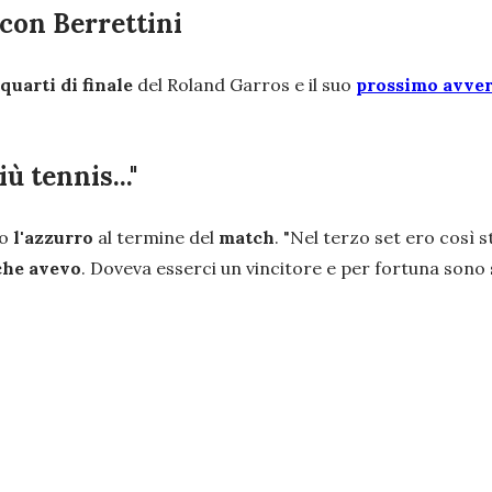
 con Berrettini
quarti di finale
del Roland Garros e il suo
prossimo avvers
ù tennis..."
to
l'azzurro
al termine del
match
. "
Nel terzo set ero così 
 che avevo
. Doveva esserci un vincitore e per fortuna sono 