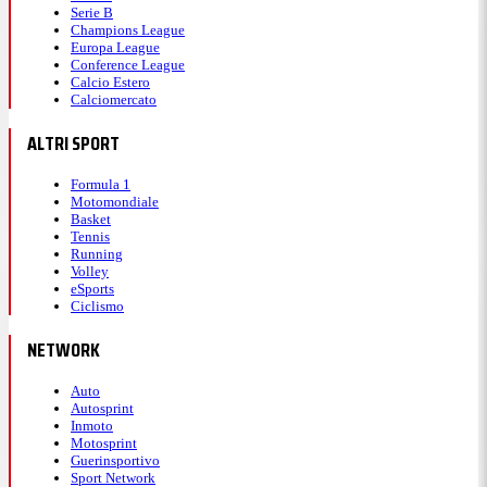
Serie B
Champions League
Europa League
Conference League
Calcio Estero
Calciomercato
ALTRI SPORT
Formula 1
Motomondiale
Basket
Tennis
Running
Volley
eSports
Ciclismo
NETWORK
Auto
Autosprint
Inmoto
Motosprint
Guerinsportivo
Sport Network