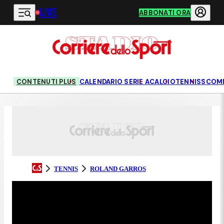
LIVE
Vai al contenuto principale
ABBONATI ORA
CONTENUTI PLUS
CALENDARIO SERIE A
CALCIO
TENNIS
SCOM
TENNIS
ROLAND GARROS