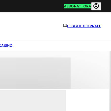
ABBONATI ORA
LEGGI IL GIORNALE
CASINÒ