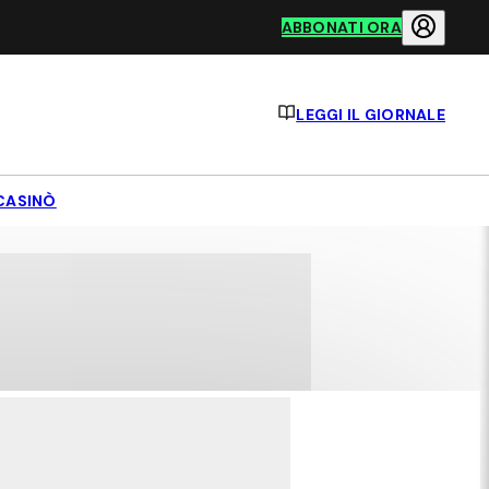
ABBONATI ORA
LEGGI IL GIORNALE
CASINÒ