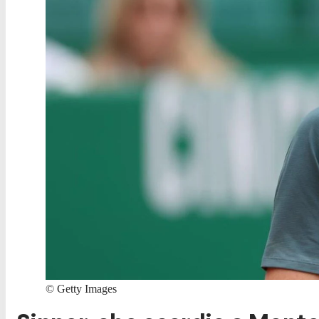
©
Getty Images