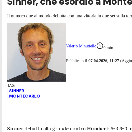
Sinner, che esordio a Mont
Il numero due al mondo debutta con una vittoria in due set sulla terra
Valerio Minutiello
9
min
Pubblicato il
07.04.2026, 11:27
(Aggior
SINNER
MONTECARLO
Sinner
debutta alla grande contro
Humbert
: 6-3 6-0 i