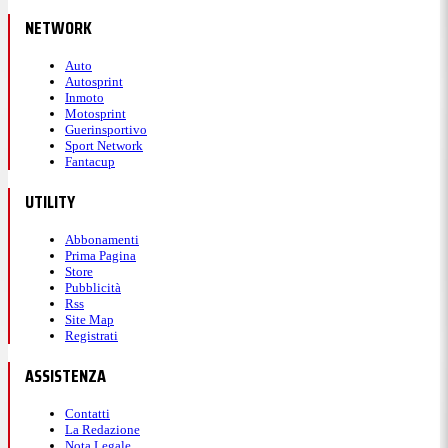
NETWORK
Auto
Autosprint
Inmoto
Motosprint
Guerinsportivo
Sport Network
Fantacup
UTILITY
Abbonamenti
Prima Pagina
Store
Pubblicità
Rss
Site Map
Registrati
ASSISTENZA
Contatti
La Redazione
Nota Legale