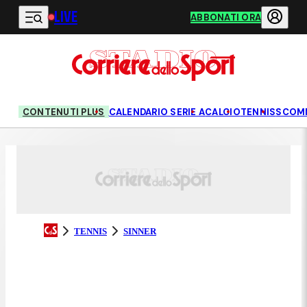
LIVE
Vai al contenuto principale
ABBONATI ORA
CONTENUTI PLUS
CALENDARIO SERIE A
CALCIO
TENNIS
SCOM
TENNIS
SINNER