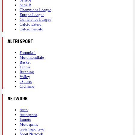
Serie A
Serie B
Champions League
Europa League
Conference League
Calcio Estero
Calciomercato
ALTRI SPORT
Formula 1
Motomondiale
Basket
Tennis
Running
Volley
eSports
Ciclismo
NETWORK
Auto
Autosprint
Inmoto
Motosprint
Guerinsportivo
Sport Network