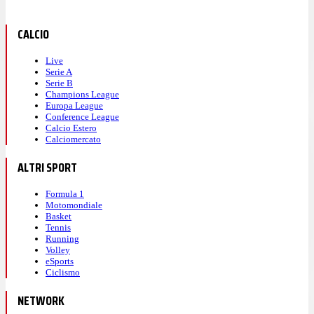
CALCIO
Live
Serie A
Serie B
Champions League
Europa League
Conference League
Calcio Estero
Calciomercato
ALTRI SPORT
Formula 1
Motomondiale
Basket
Tennis
Running
Volley
eSports
Ciclismo
NETWORK