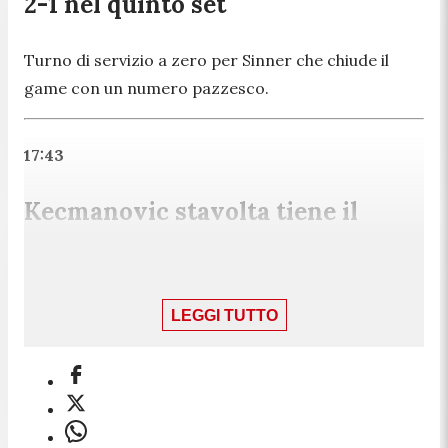
2-1 nel quinto set
Turno di servizio a zero per Sinner che chiude il
game con un numero pazzesco.
17:43
Kecmanovic stavolta tiene il
servizio: 1-1
Kecmanovic tiene il servizio 40-15 e torna a vincere
LEGGI TUTTO
un game dopo averne persi cinque consecutivi.
17:41