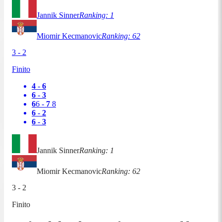
Jannik Sinner
Ranking:
1
Miomir Kecmanovic
Ranking:
62
3
-
2
Finito
4
-
6
6
-
3
6
6
-
7
8
6
-
2
6
-
3
Jannik Sinner
Ranking:
1
Miomir Kecmanovic
Ranking:
62
3
-
2
Finito