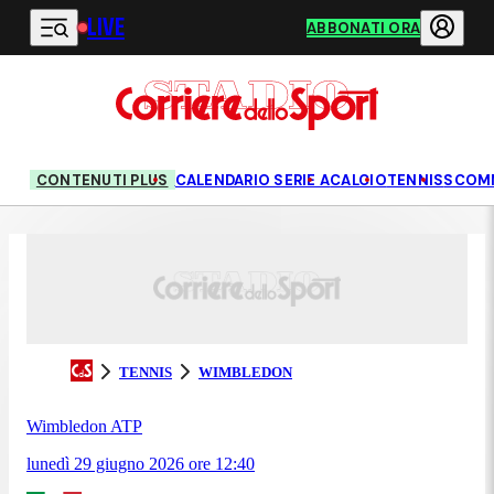
LIVE
Vai al contenuto principale
ABBONATI ORA
CONTENUTI PLUS
CALENDARIO SERIE A
CALCIO
TENNIS
SCOM
TENNIS
WIMBLEDON
Wimbledon ATP
lunedì 29 giugno 2026
ore
12:40