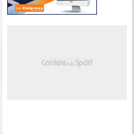
sua parte in questo momento. Si decide tutto al
quinto set.
17:26
Sinner consolida il break con il
25esimo ace
25esimo ace del match per allungare sul 5-2 il
quarto set! Jannik ora è carico.
17:23
Break Sinner: 4-2 con