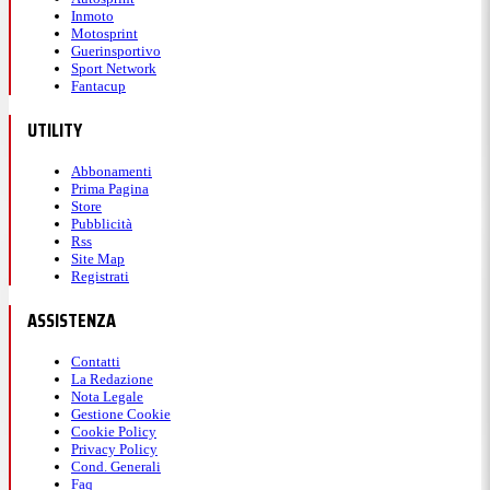
Inmoto
Motosprint
17:17
Guerinsportivo
Sport Network
Fantacup
Sinner-Kecmanovic 2-2 nel
UTILITY
quarto set
Abbonamenti
Prima Pagina
Kecmanovic non abbassa l'intensità, porta a casa il
Store
Pubblicità
game 40-15 chiudendolo con uno schiaffo al volo.
Rss
Site Map
Registrati
17:12
ASSISTENZA
Contatti
Sinner-Kecmanovic 2-1 nel
La Redazione
Nota Legale
quarto set
Gestione Cookie
Cookie Policy
Privacy Policy
Cond. Generali
Turno di battuta tenuto a zero e 21esimo ace del
Faq