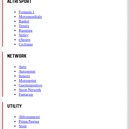
ALTRI SPORT
Formula 1
Motomondiale
Basket
Tennis
Running
Volley
eSports
Ciclismo
NETWORK
Auto
Autosprint
Inmoto
Motosprint
Guerinsportivo
Sport Network
Fantacup
UTILITY
Abbonamenti
Prima Pagina
Store