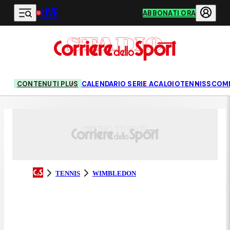
LIVE
Vai al contenuto principale
ABBONATI ORA
CONTENUTI PLUS
CALENDARIO SERIE A
CALCIO
TENNIS
SCOM
TENNIS
WIMBLEDON