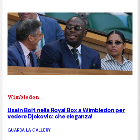
Wimbledon
Usain Bolt nella Royal Box a Wimbledon per
vedere Djokovic: che eleganza!
GUARDA LA GALLERY