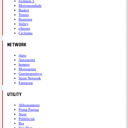
Formula 1
Motomondiale
Basket
Tennis
Running
Volley
eSports
Ciclismo
NETWORK
Auto
Autosprint
Inmoto
Motosprint
Guerinsportivo
Sport Network
Fantacup
UTILITY
Abbonamenti
Prima Pagina
Store
Pubblicità
Rss
Site Map