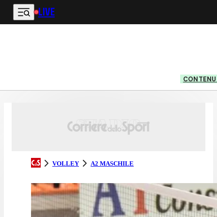
LIVE
Vai al contenuto principale
CONTENUT
VOLLEY
A2 MASCHILE