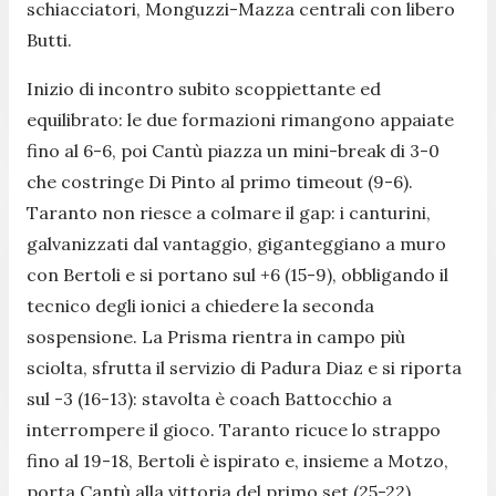
schiacciatori, Monguzzi-Mazza centrali con libero
Butti.
Inizio di incontro subito scoppiettante ed
equilibrato: le due formazioni rimangono appaiate
fino al 6-6, poi Cantù piazza un mini-break di 3-0
che costringe Di Pinto al primo timeout (9-6).
Taranto non riesce a colmare il gap: i canturini,
galvanizzati dal vantaggio, giganteggiano a muro
con Bertoli e si portano sul +6 (15-9), obbligando il
tecnico degli ionici a chiedere la seconda
sospensione. La Prisma rientra in campo più
sciolta, sfrutta il servizio di Padura Diaz e si riporta
sul -3 (16-13): stavolta è coach Battocchio a
interrompere il gioco. Taranto ricuce lo strappo
fino al 19-18, Bertoli è ispirato e, insieme a Motzo,
porta Cantù alla vittoria del primo set (25-22).