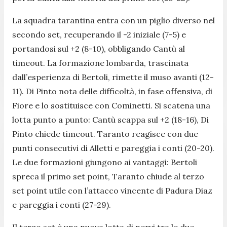
La squadra tarantina entra con un piglio diverso nel
secondo set, recuperando il -2 iniziale (7-5) e
portandosi sul +2 (8-10), obbligando Cantù al
timeout. La formazione lombarda, trascinata
dall’esperienza di Bertoli, rimette il muso avanti (12-
11). Di Pinto nota delle difficoltà, in fase offensiva, di
Fiore e lo sostituisce con Cominetti. Si scatena una
lotta punto a punto: Cantù scappa sul +2 (18-16), Di
Pinto chiede timeout. Taranto reagisce con due
punti consecutivi di Alletti e pareggia i conti (20-20).
Le due formazioni giungono ai vantaggi: Bertoli
spreca il primo set point, Taranto chiude al terzo
set point utile con l’attacco vincente di Padura Diaz
e pareggia i conti (27-29).
Il terzo set è una nuova lotta di nervi tra le due