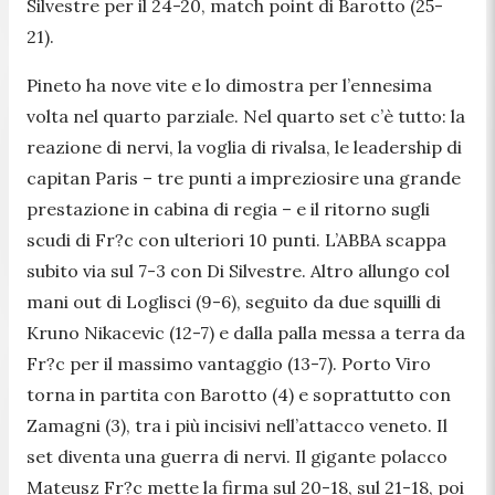
Silvestre per il 24-20, match point di Barotto (25-
21).
Pineto ha nove vite e lo dimostra per l’ennesima
volta nel quarto parziale. Nel quarto set c’è tutto: la
reazione di nervi, la voglia di rivalsa, le leadership di
capitan Paris – tre punti a impreziosire una grande
prestazione in cabina di regia – e il ritorno sugli
scudi di Fr?c con ulteriori 10 punti. L’ABBA scappa
subito via sul 7-3 con Di Silvestre. Altro allungo col
mani out di Loglisci (9-6), seguito da due squilli di
Kruno Nikacevic (12-7) e dalla palla messa a terra da
Fr?c per il massimo vantaggio (13-7). Porto Viro
torna in partita con Barotto (4) e soprattutto con
Zamagni (3), tra i più incisivi nell’attacco veneto. Il
set diventa una guerra di nervi. Il gigante polacco
Mateusz Fr?c mette la firma sul 20-18, sul 21-18, poi