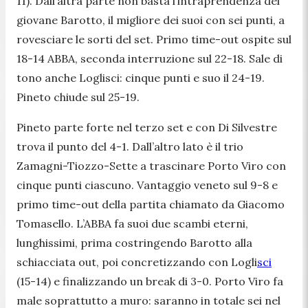
11). Dall’altra parte non basta l’intraprendenza del
giovane Barotto, il migliore dei suoi con sei punti, a
rovesciare le sorti del set. Primo time-out ospite sul
18-14 ABBA, seconda interruzione sul 22-18. Sale di
tono anche Loglisci: cinque punti e suo il 24-19.
Pineto chiude sul 25-19.
Pineto parte forte nel terzo set e con Di Silvestre
trova il punto del 4-1. Dall’altro lato è il trio
Zamagni-Tiozzo-Sette a trascinare Porto Viro con
cinque punti ciascuno. Vantaggio veneto sul 9-8 e
primo time-out della partita chiamato da Giacomo
Tomasello. L’ABBA fa suoi due scambi eterni,
lunghissimi, prima costringendo Barotto alla
schiacciata out, poi concretizzando con Logli
sci
(15-14) e finalizzando un break di 3-0. Porto Viro fa
male soprattutto a muro: saranno in totale sei nel