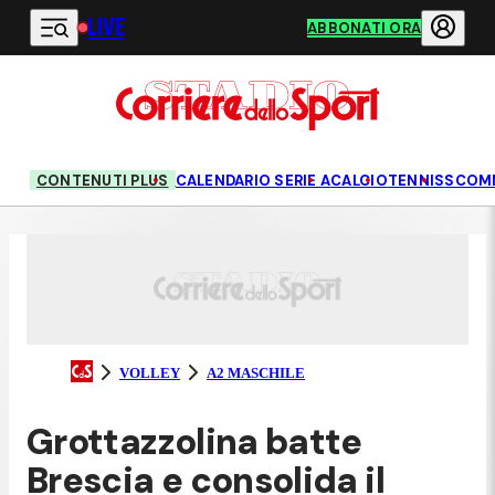
LIVE
Vai al contenuto principale
ABBONATI ORA
CONTENUTI PLUS
CALENDARIO SERIE A
CALCIO
TENNIS
SCOM
VOLLEY
A2 MASCHILE
Grottazzolina batte
Brescia e consolida il