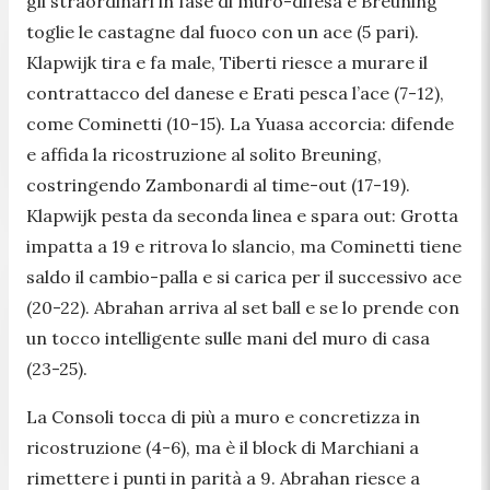
gli straordinari in fase di muro-difesa e Breuning
toglie le castagne dal fuoco con un ace (5 pari).
Klapwijk tira e fa male, Tiberti riesce a murare il
contrattacco del danese e Erati pesca l’ace (7-12),
come Cominetti (10-15). La Yuasa accorcia: difende
e affida la ricostruzione al solito Breuning,
costringendo Zambonardi al time-out (17-19).
Klapwijk pesta da seconda linea e spara out: Grotta
impatta a 19 e ritrova lo slancio, ma Cominetti tiene
saldo il cambio-palla e si carica per il successivo ace
(20-22). Abrahan arriva al set ball e se lo prende con
un tocco intelligente sulle mani del muro di casa
(23-25).
La Consoli tocca di più a muro e concretizza in
ricostruzione (4-6), ma è il block di Marchiani a
rimettere i punti in parità a 9. Abrahan riesce a