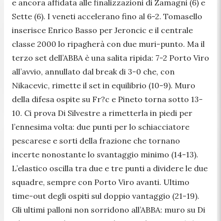
e ancora affidata alle finalizzazioni di Zamagni (6) e
Sette (6). I veneti accelerano fino al 6-2. Tomasello
inserisce Enrico Basso per Jeroncic e il centrale
classe 2000 lo ripagherà con due muri-punto. Ma il
terzo set dell’ABBA è una salita ripida: 7-2 Porto Viro
all’avvio, annullato dal break di 3-0 che, con
Nikacevic, rimette il set in equilibrio (10-9). Muro
della difesa ospite su Fr?c e Pineto torna sotto 13-
10. Ci prova Di Silvestre a rimetterla in piedi per
l’ennesima volta: due punti per lo schiacciatore
pescarese e sorti della frazione che tornano
incerte nonostante lo svantaggio minimo (14-13).
L’elastico oscilla tra due e tre punti a dividere le due
squadre, sempre con Porto Viro avanti. Ultimo
time-out degli ospiti sul doppio vantaggio (21-19).
Gli ultimi palloni non sorridono all’ABBA: muro su Di