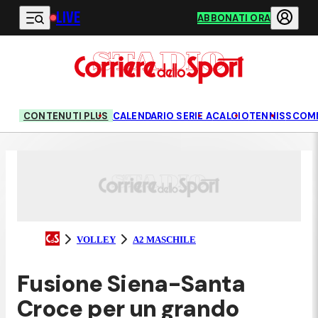
LIVE
Vai al contenuto principale
ABBONATI ORA
CONTENUTI PLUS
CALENDARIO SERIE A
CALCIO
TENNIS
SCOM
VOLLEY
A2 MASCHILE
Fusione Siena-Santa
Croce per un grando