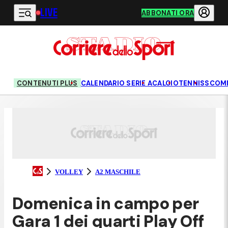
LIVE
Vai al contenuto principale
ABBONATI ORA
CONTENUTI PLUS
CALENDARIO SERIE A
CALCIO
TENNIS
SCOM
VOLLEY
A2 MASCHILE
Domenica in campo per
Gara 1 dei quarti Play Off