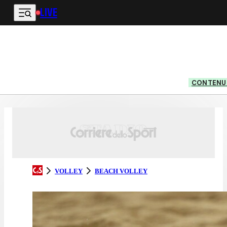
LIVE
Vai al contenuto principale
CONTENUT
VOLLEY
BEACH VOLLEY