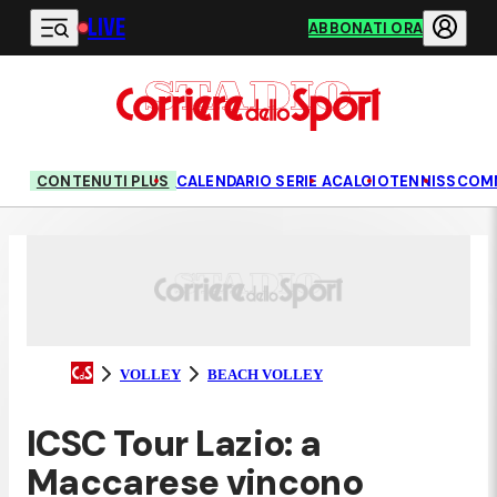
LIVE
Vai al contenuto principale
ABBONATI ORA
CONTENUTI PLUS
CALENDARIO SERIE A
CALCIO
TENNIS
SCOM
VOLLEY
BEACH VOLLEY
ICSC Tour Lazio: a
Maccarese vincono