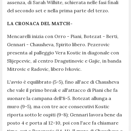
assenza, di Sarah Wilhite, schierata nelle fasi finali
del secondo set e nella prima parte del terzo.
LA CRONACA DEL MATCH-
Mencarelli inizia con Orro - Piani, Botezat - Berti,
Gennari - Chausheva, Spirito libero. Pezerovic
presenta al palleggio Vera Kostic in diagonale con
Slijepcevic, al centro Dragutinovic e Gajic, in banda
Mitrovic e Radovic, libero Ivkovic.
L'avvio è equilibrato (5-5), fino all'ace di Chausheva
che vale il primo break e all'attacco di Piani che fa
suonare la campana dell'8-5. Botezat allunga a
muro (9-5), ma con tre ace consecutivi Kostic
riporta sotto le ospiti (9-8); Gennari lavora bene da
posto 4 e porta al 12-10, poi con l'ace fa chiamare
time-out a Pezerovic (14-11). Il muro di Chausheva e