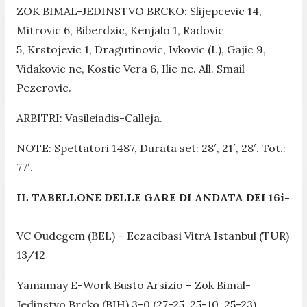
ZOK BIMAL-JEDINSTVO BRCKO: Slijepcevic 14,
Mitrovic 6, Biberdzic, Kenjalo 1, Radovic
5, Krstojevic 1, Dragutinovic, Ivkovic (L), Gajic 9,
Vidakovic ne, Kostic Vera 6, Ilic ne. All. Smail
Pezerovic.
ARBITRI: Vasileiadis-Calleja.
NOTE: Spettatori 1487, Durata set: 28′, 21′, 28′. Tot.:
77′.
IL TABELLONE DELLE GARE DI ANDATA DEI 16i-
VC Oudegem (BEL) – Eczacibasi VitrA Istanbul (TUR)
13/12
Yamamay E-Work Busto Arsizio – Zok Bimal-
Jedinstvo Brcko (BIH) 3-0 (27-25, 25-10, 25-23)