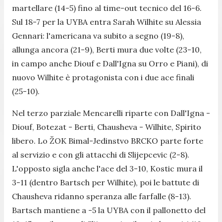
martellare (14-5) fino al time-out tecnico del 16-6.
Sul 18-7 per la UYBA entra Sarah Wilhite su Alessia
Gennari: l'americana va subito a segno (19-8),
allunga ancora (21-9), Berti mura due volte (23-10,
in campo anche Diouf e Dall'Igna su Orro e Piani), di
nuovo Wilhite è protagonista con i due ace finali
(25-10).
Nel terzo parziale Mencarelli riparte con Dall'Igna -
Diouf, Botezat - Berti, Chausheva - Wilhite, Spirito
libero. Lo ŽOK Bimal-Jedinstvo BRCKO parte forte
al servizio e con gli attacchi di Slijepcevic (2-8).
L'opposto sigla anche l'ace del 3-10, Kostic mura il
3-11 (dentro Bartsch per Wilhite), poi le battute di
Chausheva ridanno speranza alle farfalle (8-13).
Bartsch mantiene a -5 la UYBA con il pallonetto del