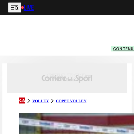
LIVE
Vai al contenuto principale
CONTENUT
VOLLEY
COPPE VOLLEY