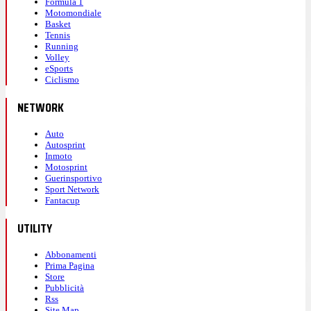
Formula 1
Motomondiale
Basket
Tennis
Running
Volley
eSports
Ciclismo
NETWORK
Auto
Autosprint
Inmoto
Motosprint
Guerinsportivo
Sport Network
Fantacup
UTILITY
Abbonamenti
Prima Pagina
Store
Pubblicità
Rss
Site Map