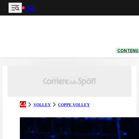
LIVE
Vai al contenuto principale
CONTENUT
VOLLEY
COPPE VOLLEY