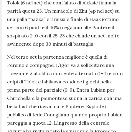
Tolok (6 nel set) che con l’aiuto di Aleksic firma la
parità quota 23. Un miracolo di Zhu (4p nel set) su
una palla “pazza” e il missile finale di Haak (ottimo
set con 6 punti e il 46%) regalano alle Pantere il
sospirato 2-0 con il 25-23 che chiude un set molto
avvincente dopo 30 minuti di battaglia.
Nel terzo set la partenza migliore è quella di
Fersino e compagne. L’Igor va a sollecitare una
ricezione gialloblù a corrente alternata (1-4) e con i
colpi di Tolok e Ishikawa conduce i giochi nella
prima parte del parziale (6-9). Entra Lubian per
Chirichella e la piemontese suona la carica con una
bella fast che riavvicina le Pantere. Esplode il
pubblico di fede Conegliano quando proprio Lubian
pareggia a quota 12. L’ingresso della centrale
azzurra ha rivitalizzato la squadra e la Prosecco