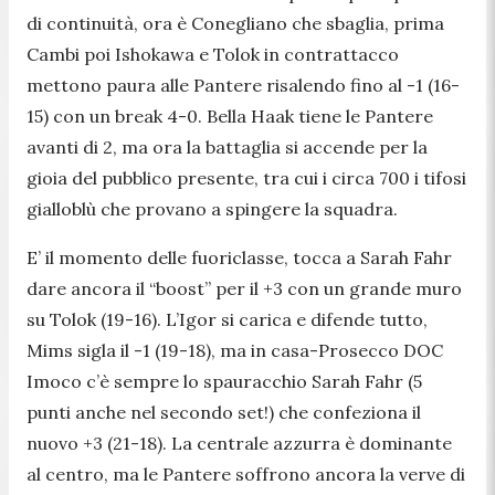
di continuità, ora è Conegliano che sbaglia, prima
Cambi poi Ishokawa e Tolok in contrattacco
mettono paura alle Pantere risalendo fino al -1 (16-
15) con un break 4-0. Bella Haak tiene le Pantere
avanti di 2, ma ora la battaglia si accende per la
gioia del pubblico presente, tra cui i circa 700 i tifosi
gialloblù che provano a spingere la squadra.
E’ il momento delle fuoriclasse, tocca a Sarah Fahr
dare ancora il “boost” per il +3 con un grande muro
su Tolok (19-16). L’Igor si carica e difende tutto,
Mims sigla il -1 (19-18), ma in casa-Prosecco DOC
Imoco c’è sempre lo spauracchio Sarah Fahr (5
punti anche nel secondo set!) che confeziona il
nuovo +3 (21-18). La centrale azzurra è dominante
al centro, ma le Pantere soffrono ancora la verve di