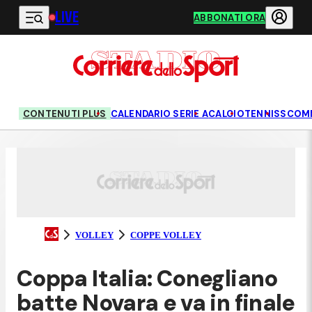
LIVE
Vai al contenuto principale
ABBONATI ORA
CONTENUTI PLUS
CALENDARIO SERIE A
CALCIO
TENNIS
SCOM
VOLLEY
COPPE VOLLEY
Coppa Italia: Conegliano
batte Novara e va in finale