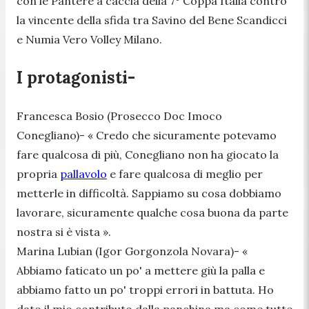
con le Pantere a caccia della 7° Coppa Italia contro
la vincente della sfida tra Savino del Bene Scandicci
e Numia Vero Volley Milano.
I protagonisti-
Francesca Bosio (Prosecco Doc Imoco
Conegliano)-
« Credo che sicuramente potevamo
fare qualcosa di più, Conegliano non ha giocato la
propria
pallavolo
e fare qualcosa di meglio per
metterle in difficoltà. Sappiamo su cosa dobbiamo
lavorare, sicuramente qualche cosa buona da parte
nostra si è vista ».
Marina Lubian (Igor Gorgonzola Novara)-
«
Abbiamo faticato un po' a mettere giù la palla e
abbiamo fatto un po' troppi errori in battuta. Ho
dato il mio contributo dalla panchina ma come tutte