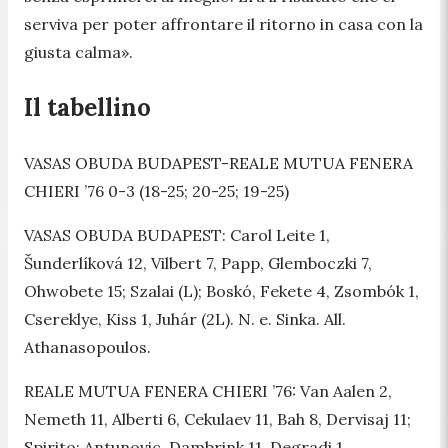
serviva per poter affrontare il ritorno in casa con la
giusta calma».
Il tabellino
VASAS OBUDA BUDAPEST-REALE MUTUA FENERA
CHIERI ’76 0-3 (18-25; 20-25; 19-25)
VASAS OBUDA BUDAPEST: Carol Leite 1,
Šunderlíková 12, Vilbert 7, Papp, Glemboczki 7,
Ohwobete 15; Szalai (L); Boskó, Fekete 4, Zsombók 1,
Csereklye, Kiss 1, Juhár (2L). N. e. Sinka. All.
Athanasopoulos.
REALE MUTUA FENERA CHIERI ’76: Van Aalen 2,
Nemeth 11, Alberti 6, Cekulaev 11, Bah 8, Dervisaj 11;
Spirito; Antunovic, Dambrink 11, Degradi 1,