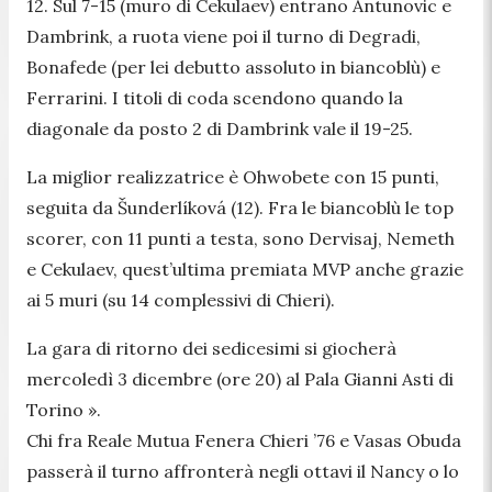
12. Sul 7-15 (muro di Cekulaev) entrano Antunovic e
Dambrink, a ruota viene poi il turno di Degradi,
Bonafede (per lei debutto assoluto in biancoblù) e
Ferrarini. I titoli di coda scendono quando la
diagonale da posto 2 di Dambrink vale il 19-25.
La miglior realizzatrice è Ohwobete con 15 punti,
seguita da Šunderlíková (12). Fra le biancoblù le top
scorer, con 11 punti a testa, sono Dervisaj, Nemeth
e Cekulaev, quest’ultima premiata MVP anche grazie
ai 5 muri (su 14 complessivi di Chieri).
La gara di ritorno dei sedicesimi si giocherà
mercoledì 3 dicembre (ore 20) al Pala Gianni Asti di
Torino ».
Chi fra Reale Mutua Fenera Chieri ’76 e Vasas Obuda
passerà il turno affronterà negli ottavi il Nancy o lo