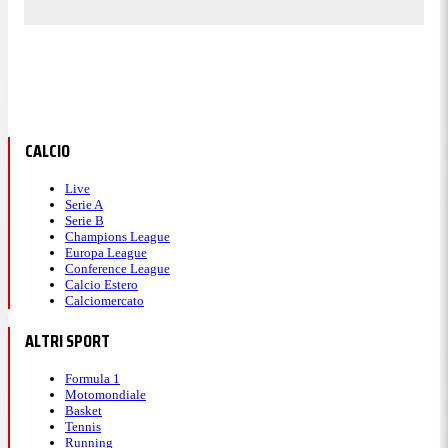
CALCIO
Live
Serie A
Serie B
Champions League
Europa League
Conference League
Calcio Estero
Calciomercato
ALTRI SPORT
Formula 1
Motomondiale
Basket
Tennis
Running