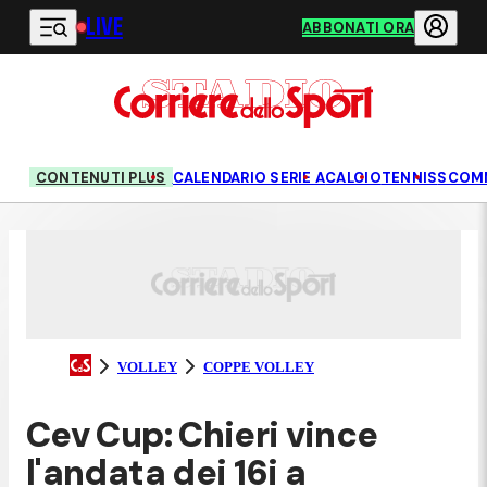
LIVE
Vai al contenuto principale
ABBONATI ORA
CONTENUTI PLUS
CALENDARIO SERIE A
CALCIO
TENNIS
SCOM
VOLLEY
COPPE VOLLEY
Cev Cup: Chieri vince
l'andata dei 16i a