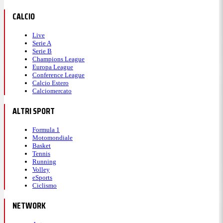
CALCIO
Live
Serie A
Serie B
Champions League
Europa League
Conference League
Calcio Estero
Calciomercato
ALTRI SPORT
Formula 1
Motomondiale
Basket
Tennis
Running
Volley
eSports
Ciclismo
NETWORK