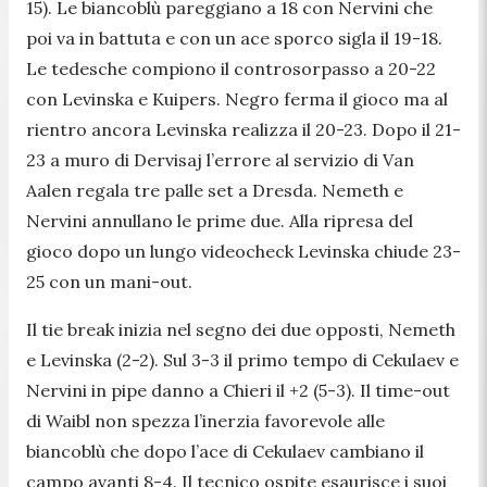
15). Le biancoblù pareggiano a 18 con Nervini che
poi va in battuta e con un ace sporco sigla il 19-18.
Le tedesche compiono il controsorpasso a 20-22
con Levinska e Kuipers. Negro ferma il gioco ma al
rientro ancora Levinska realizza il 20-23. Dopo il 21-
23 a muro di Dervisaj l’errore al servizio di Van
Aalen regala tre palle set a Dresda. Nemeth e
Nervini annullano le prime due. Alla ripresa del
gioco dopo un lungo videocheck Levinska chiude 23-
25 con un mani-out.
Il tie break inizia nel segno dei due opposti, Nemeth
e Levinska (2-2). Sul 3-3 il primo tempo di Cekulaev e
Nervini in pipe danno a Chieri il +2 (5-3). Il time-out
di Waibl non spezza l’inerzia favorevole alle
biancoblù che dopo l’ace di Cekulaev cambiano il
campo avanti 8-4. Il tecnico ospite esaurisce i suoi