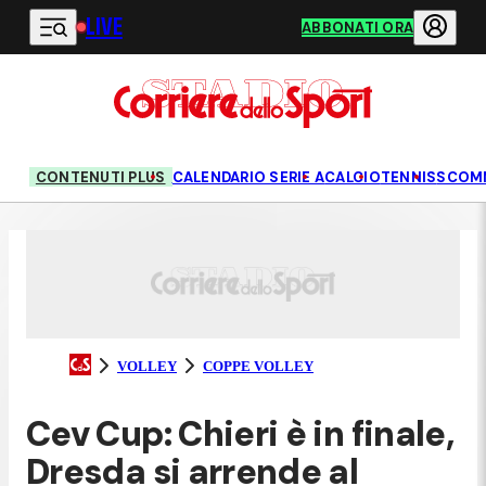
LIVE
Vai al contenuto principale
ABBONATI ORA
CONTENUTI PLUS
CALENDARIO SERIE A
CALCIO
TENNIS
SCOM
VOLLEY
COPPE VOLLEY
Cev Cup: Chieri è in finale,
Dresda si arrende al