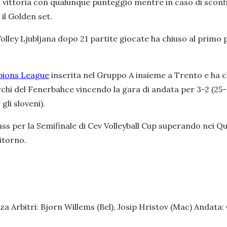
i vittoria con qualunque punteggio mentre in caso di sconfi
 il Golden set.
ley Ljubljana dopo 21 partite giocate ha chiuso al primo pos
ions League
inserita nel Gruppo A insieme a Trento e ha c
rchi del Fenerbahce vincendo la gara di andata per 3-2 (25-17
gli sloveni).
ss per la Semifinale di Cev Volleyball Cup superando nei Qu
ritorno.
za Arbitri: Bjorn Willems (Bel), Josip Hristov (Mac) Andata