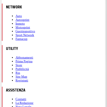
NETWORK
Auto
Autosprint
Inmoto
Motosprint
Guerinsportivo
Sport Network
Fantacup
UTILITY
Abbonamenti
Prima Pagina
Store
Pubblicità
Rss
Site Map
Registrati
ASSISTENZA
Contatti
La Redazione
Nota Legale