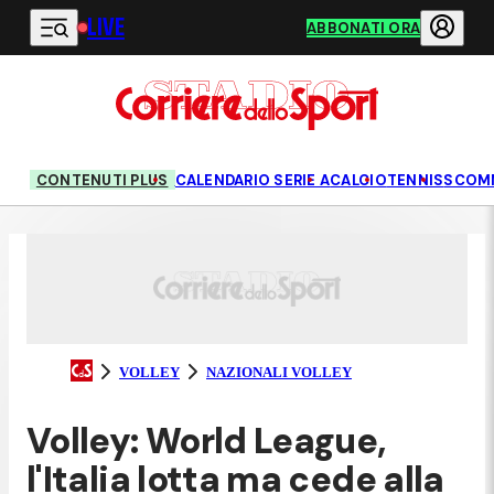
LIVE
Vai al contenuto principale
ABBONATI ORA
CONTENUTI PLUS
CALENDARIO SERIE A
CALCIO
TENNIS
SCOM
VOLLEY
NAZIONALI VOLLEY
Volley: World League,
l'Italia lotta ma cede alla