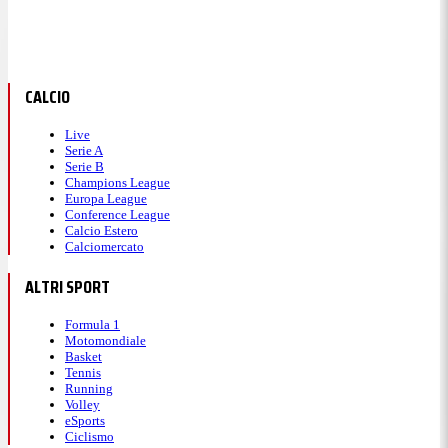
CALCIO
Live
Serie A
Serie B
Champions League
Europa League
Conference League
Calcio Estero
Calciomercato
ALTRI SPORT
Formula 1
Motomondiale
Basket
Tennis
Running
Volley
eSports
Ciclismo