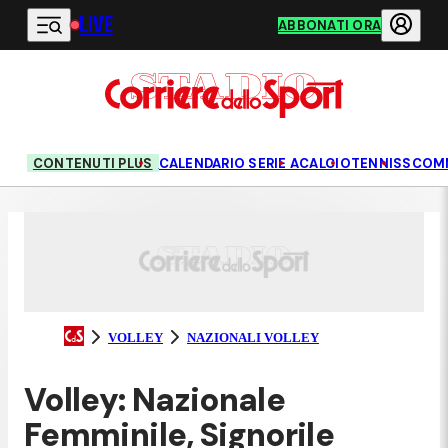
LIVE
Vai al contenuto principale
ABBONATI ORA
CONTENUTI PLUS
CALENDARIO SERIE A
CALCIO
TENNIS
SCOM
VOLLEY
NAZIONALI VOLLEY
Volley: Nazionale
Femminile, Signorile