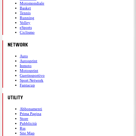
Motomondiale
Basket
Tennis
Running
Volley
eSports
Ciclismo
NETWORK
Auto
Autosprint
Inmoto
Motosprint
Guerinsportivo
Sport Network
Fantacup
UTILITY
Abbonamenti
Prima Pagina
Store
Pubblicità
Rss
Site Map