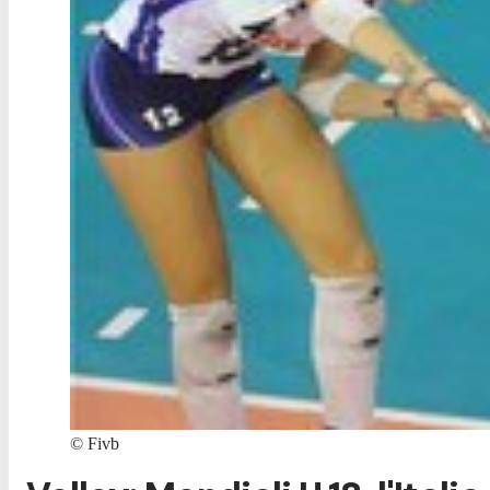
©
Fivb