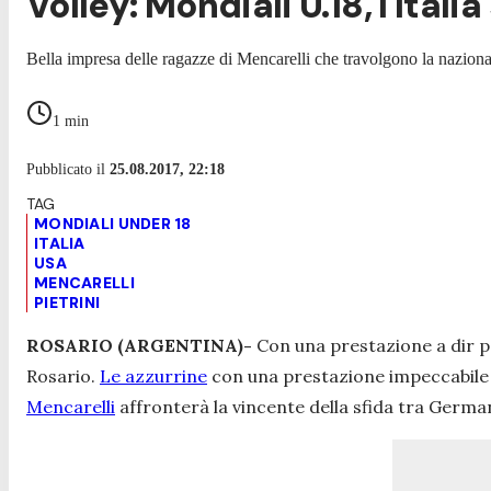
Volley: Mondiali U.18, l'Ital
Bella impresa delle ragazze di Mencarelli che travolgono la naziona
1
min
Pubblicato il
25.08.2017, 22:18
MONDIALI UNDER 18
ITALIA
USA
MENCARELLI
PIETRINI
ROSARIO (ARGENTINA)-
Con una prestazione a dir 
Rosario.
Le azzurrine
con una prestazione impeccabile han
Mencarelli
affronterà la vincente della sfida tra Germa