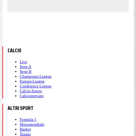
CALCIO
Live
Serie A
Serie B
Champions League
Europa League
Conference League
Calcio Estero
Calciomercato
ALTRI SPORT
Formula 1
Motomondiale
Basket
Tennis