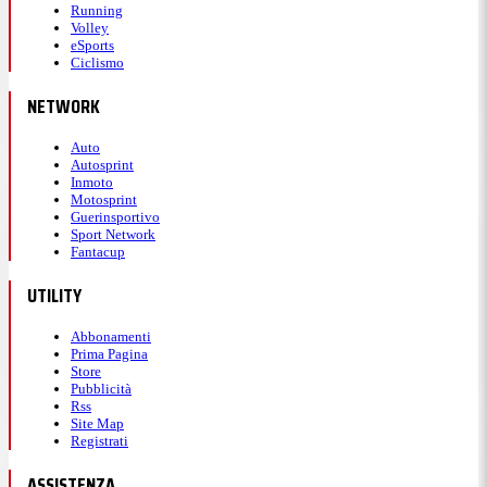
Running
Volley
eSports
Ciclismo
NETWORK
Auto
Autosprint
Inmoto
Motosprint
Guerinsportivo
Sport Network
Fantacup
UTILITY
Abbonamenti
Prima Pagina
Store
Pubblicità
Rss
Site Map
Registrati
ASSISTENZA