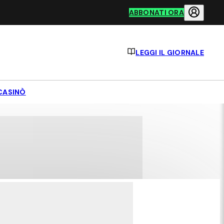
ABBONATI ORA
LEGGI IL GIORNALE
CASINÒ