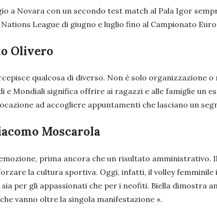
aggio a Novara con un secondo test match al Pala Igor semp
ll Nations League di giugno e luglio fino al Campionato Euro
io Olivero
cepisce qualcosa di diverso. Non è solo organizzazione o nu
di e Mondiali significa offrire ai ragazzi e alle famiglie 
ra vocazione ad accogliere appuntamenti che lasciano un s
 Giacomo Moscarola
’emozione, prima ancora che un risultato amministrativo. Il
are la cultura sportiva. Oggi, infatti, il volley femminile 
ia per gli appassionati che per i neofiti. Biella dimostra a
he vanno oltre la singola manifestazione ».