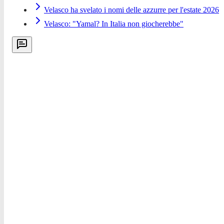
Velasco ha svelato i nomi delle azzurre per l'estate 2026
Velasco: "Yamal? In Italia non giocherebbe"