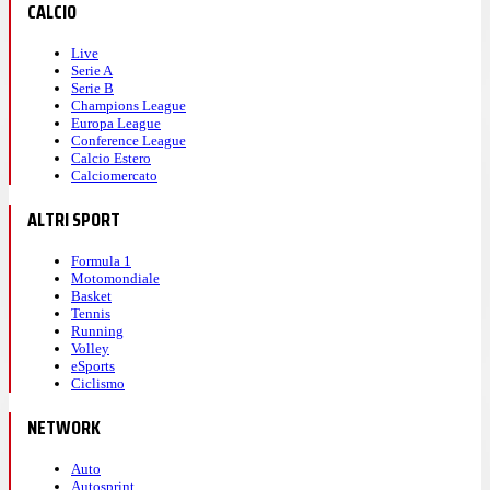
CALCIO
Live
Serie A
Serie B
Champions League
Europa League
Conference League
Calcio Estero
Calciomercato
ALTRI SPORT
Formula 1
Motomondiale
Basket
Tennis
Running
Volley
eSports
Ciclismo
NETWORK
Auto
Autosprint