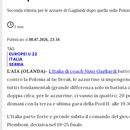
Seconda vittoria per le azzurre di Gagliardi dopo quella sulla Polon
3
min
Pubblicato il
08.07.2026, 23:34
EUROPEI U 22
ITALIA
SERBIA
L'AIA (OLANDA)-
L’Italia di coach Nino Gagliardi
batte
contro la Polonia al tie break, le azzurrine si impongono
tutti i fondamentali (grande differenza solo in battuta co
doppia cifra, per le azzurrine, ci vanno in quattro: 20
domani con la terza e ultima gara della Pool II: alle 19.30
L'Italia parte forte e prende subito il comando del gioco (
Piomboni, decisiva nel 19-25 finale.