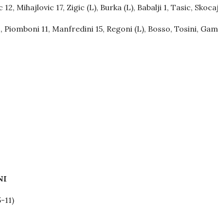
2, Mihajlovic 17, Zigic (L), Burka (L), Babalji 1, Tasic, Skocaj
 Piomboni 11, Manfredini 15, Regoni (L), Bosso, Tosini, Gambi
NI
5-11)