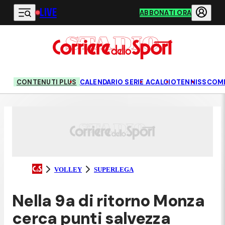
LIVE
Vai al contenuto principale
ABBONATI ORA
CONTENUTI PLUS
CALENDARIO SERIE A
CALCIO
TENNIS
SCOM
VOLLEY
SUPERLEGA
Nella 9a di ritorno Monza
cerca punti salvezza