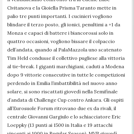
Civitanova e la Gioiella Prisma Taranto mette in
palio tre punti importanti. I cucinieri vogliono
blindare il terzo posto, gli ionici, penultimi a +1 da
Monza e capaci di battere i biancorossi solo in
quattro occasioni, vogliono bissare il colpaccio
dell’andata, quando al PalaMazzola uno scatenato
Tim Held condusse il collettivo pugliese alla vittoria
al tie-break. I giganti marchigiani, caduti a Modena
dopo 9 vittorie consecutive in tutte le competizioni
perdendo in Emilia l’imbattibilità nel nuovo anno
solare, si sono riscattati giovedì nella Semifinale
d’andata di Challenge Cup contro Ankara. Gli ospiti
all’Eurosuole Forum ritrovano due ex da rivali, il
centrale Giovanni Gargiulo e lo schiacciatore Eric
Loeppky (13 punti ai 1500 in Italia e 19 attacchi
vincenti ai 1000 in Regular Season), MVP giovedì